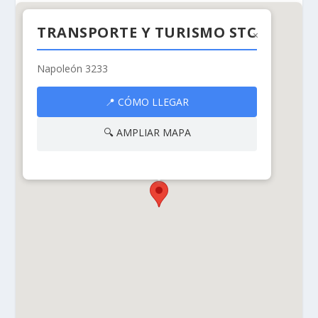
TRANSPORTE Y TURISMO STC
×
Napoleón 3233
TRANSPORTE Y
📍 CÓMO LLEGAR
TURISMO STC
🔍 AMPLIAR MAPA
Napoleón 3233, Las Condes, Región
Metropolitana de Santiago