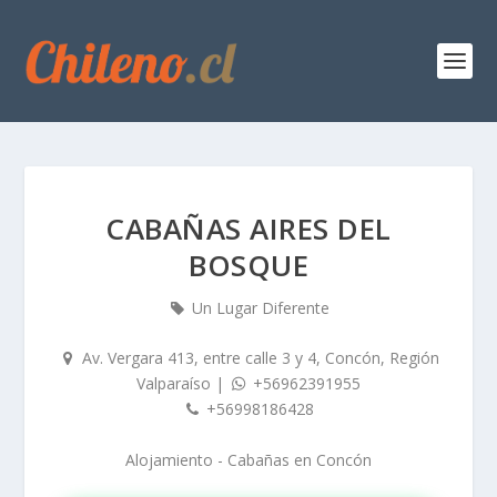
CABAÑAS AIRES DEL
BOSQUE
Un Lugar Diferente
Av. Vergara 413, entre calle 3 y 4, Concón, Región
Valparaíso
|
+56962391955
+56998186428
Alojamiento - Cabañas
en
Concón