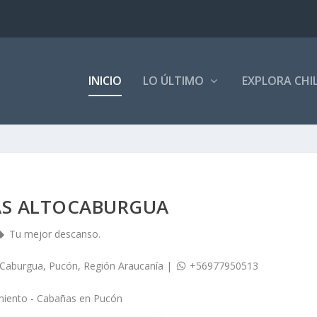
INICIO
LO ÚLTIMO
EXPLORA CHI
S ALTOCABURGUA
Tu mejor descanso.
aburgua, Pucón, Región Araucanía
|
+56977950513
miento - Cabañas
en
Pucón