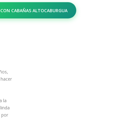
 CON CABAÑAS ALTOCABURGUA
ños,
 hacer
a la
linda
Y por