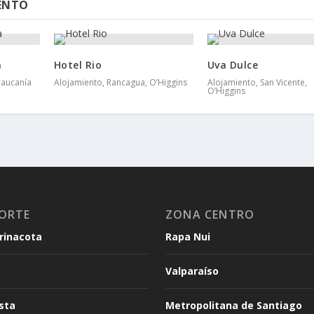
IENTO
a
Hotel Rio
Uva Dulce
Araucanía
Alojamiento, Rancagua, O’Higgins
Alojamiento, San Vicente,
O’Higgins
ORTE
ZONA CENTRO
arinacota
Rapa Nui
Valparaíso
sta
Metropolitana de Santiago