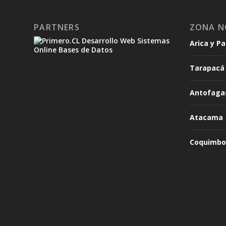
PARTNERS
ZONA N
Arica y P
Tarapacá
Antofaga
Atacama
Coquimbo