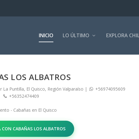
INICIO
LO ÚLTIMO
EXPLORA CHI
AS LOS ALBATROS
La Puntilla, El Quisco, Región Valparaíso
|
+56974095609
+56352474409
iento - Cabañas
en
El Quisco
 CON CABAÑAS LOS ALBATROS