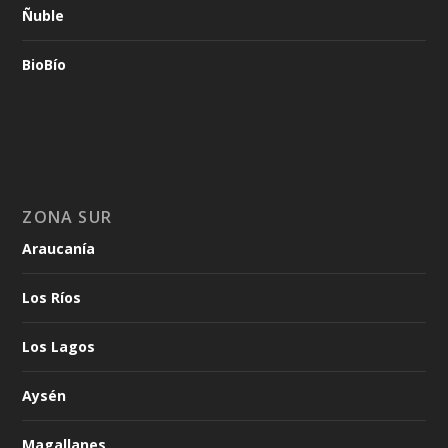
Ñuble
BioBío
ZONA SUR
Araucanía
Los Ríos
Los Lagos
Aysén
Magallanes